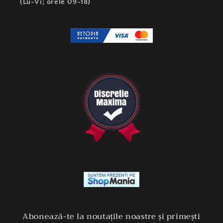
(Lu-Vi; orele 09-18)
Abonează-te la noutațile noastre și primești