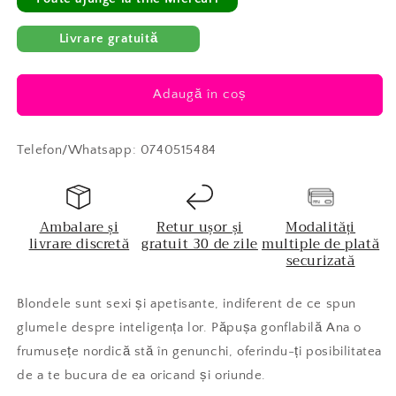
Livrare gratuită
Adaugă în coș
Telefon/Whatsapp: 0740515484
Ambalare și
Retur ușor și
Modalități
livrare discretă
gratuit 30 de zile
multiple de plată
securizată
Blondele sunt sexi și apetisante, indiferent de ce spun
glumele despre inteligența lor. Păpușa gonflabilă Ana o
frumusețe nordică stă în genunchi, oferindu-ți posibilitatea
de a te bucura de ea oricand și oriunde.