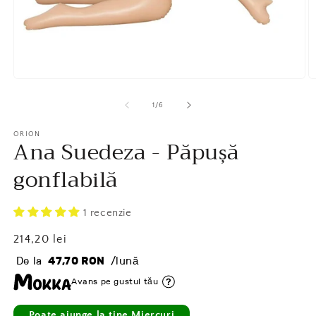
Deschide
D
în
în
vizualizarea
v
1
/
6
galerie
ga
conținutul
c
media
ORION
m
Ana Suedeza - Păpușă
1
2
gonflabilă
1 recenzie
Preț
214,20 lei
obișnuit
De la
47,70 RON
/lună
Avans pe gustul tău
Poate ajunge la tine Miercuri