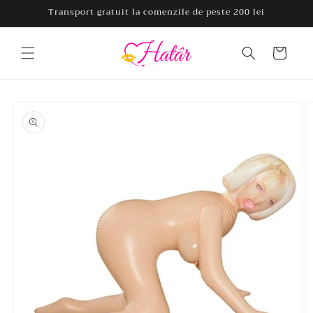
Salt la
Transport gratuit la comenzile de peste 200 lei
conținut
Coș
Salt la
informațiile
despre
produs