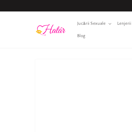
Salt la
conținut
Jucării Sexuale
Lenjeri
Blog
Salt la
informațiile
despre
produs