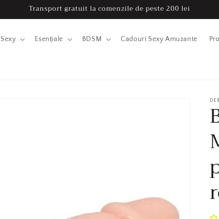
Transport gratuit la comenzile de peste 200 lei
i Sexy
Esențiale
BDSM
Cadouri Sexy Amuzante
Pr
DE
r