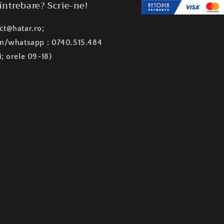
 întrebare? Scrie-ne!
ct@hatar.ro;
on/whatsapp : 0740.515.484
i; orele 09-18)