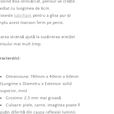
losind Boa reîncărcat, penisul va crește
ediat cu lungimea de 6cm.
loseste
lubrifiant
pentru a glisa pur și
mplu acest manson ferm pe penis.
xarea strânsă ajută la susținerea erecției
nisului mai mult timp.
racterstici:
Dimensiune: 190mm x 40mm x 60mm
(Lungime x Diametru x Extensor solid
superior, mm)
Grosime: 2,5 mm mai groasă
Culoare: piele, carne, imaginea poate fi
puțin diferită din cauza reflexiei luminii.