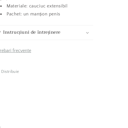
Materiale: cauciuc extensibil
Pachet: un manșon penis
Instrucțiuni de întreținere
trebari frecvente
Distribuie