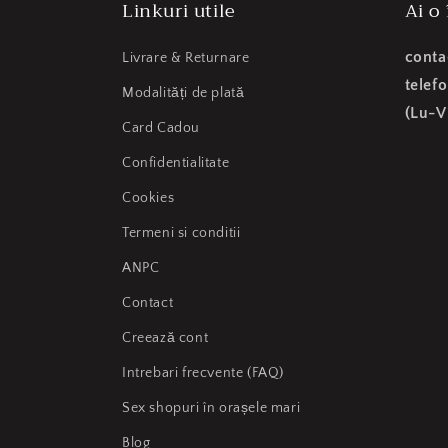
Linkuri utile
Ai o
conta
Livrare & Returnare
telef
Modalități de plată
(Lu-V
Card Cadou
Confidentialitate
Cookies
Termeni si conditii
ANPC
Contact
Creează cont
Intrebari frecvente (FAQ)
Sex shopuri în orașele mari
Blog