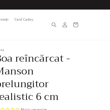
omoții
Card Cadou
Conectează-
Coș
te
BRA
Boa reîncărcat -
Manson
prelungitor
ealistic 6 cm
Nicio recenzie