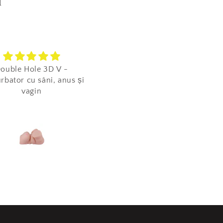
i
ouble Hole 3D V -
E cum trebuie!
rbator cu sâni, anus și
E perfect pentru exerciții.
vagin
Regulate. :))