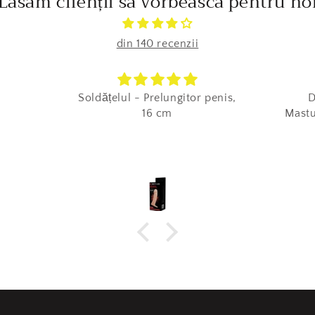
Lăsăm clienții să vorbească pentru no
din 140 recenzii
Soldățelul - Prelungitor penis,
D
16 cm
Mastu