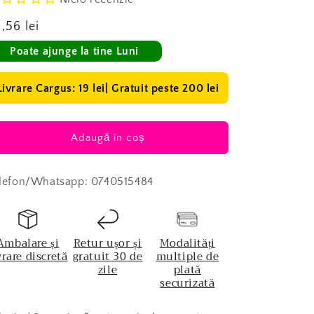
eț
,56 lei
ișnuit
Poate ajunge la tine Luni
Livrare Cargus: 19 lei| Gratuit peste 200 lei
Adaugă în coș
lefon/Whatsapp: 0740515484
Ambalare și
Retur ușor și
Modalități
vrare discretă
gratuit 30 de
multiple de
zile
plată
securizată