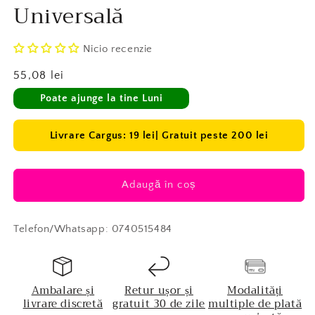
Universală
Nicio recenzie
Preț
55,08 lei
obișnuit
Poate ajunge la tine Luni
Livrare Cargus: 19 lei| Gratuit peste 200 lei
Adaugă în coș
Telefon/Whatsapp: 0740515484
Ambalare și
Retur ușor și
Modalități
livrare discretă
gratuit 30 de zile
multiple de plată