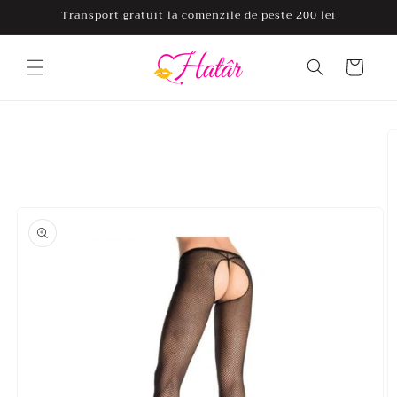
Salt la
Transport gratuit la comenzile de peste 200 lei
conținut
Coș
Salt la
informațiile
despre
produs