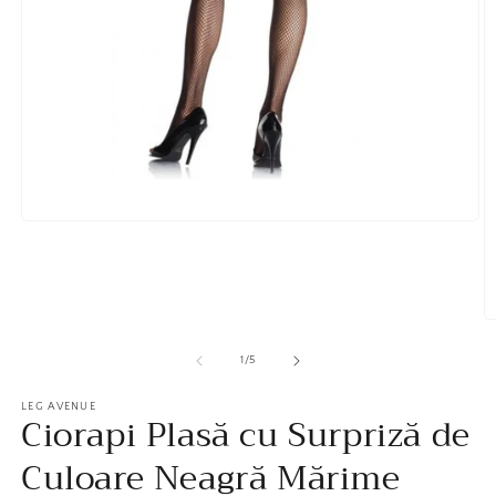
Deschide
în
vizualizarea
galerie
conținutul
media
D
1
în
v
1
/
5
ga
c
LEG AVENUE
m
Ciorapi Plasă cu Surpriză de
2
Culoare Neagră Mărime