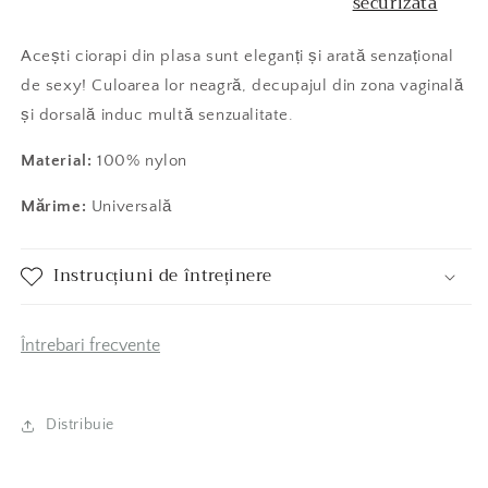
securizată
Acești ciorapi din plasa sunt eleganți și arată senzațional
de sexy! Culoarea lor neagră, decupajul din zona vaginală
și dorsală induc multă senzualitate.
Material:
100% nylon
Mărime:
Universală
Instrucțiuni de întreținere
Întrebari frecvente
Distribuie