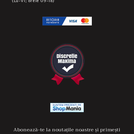
(Lu-Vi; orele 09-18)
Abonează-te la noutațile noastre și primești