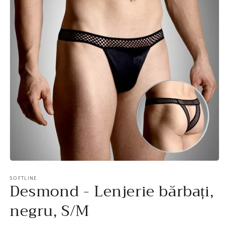
Deschide
în
vizualizarea
SOFTLINE
Desmond - Lenjerie bărbați,
galerie
conținutul
media
negru, S/M
1