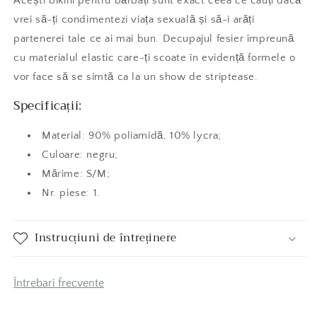
Acești bikini pentru bărbați sunt exact ceea ce cauți dacă
vrei să-ți condimentezi viața sexuală și să-i arăți
partenerei tale ce ai mai bun. Decupajul fesier împreună
cu materialul elastic care-ți scoate în evidență formele o
vor face să se simtă ca la un show de striptease.
Specificații:
Material: 90% poliamidă, 10% lycra;
Culoare: negru;
Mărime: S/M;
Nr. piese: 1.
Instrucțiuni de întreținere
Întrebari frecvente