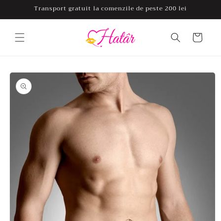
Salt la
Transport gratuit la comenzile de peste 200 lei
conținut
Coș
Salt la
informațiile
despre
produs