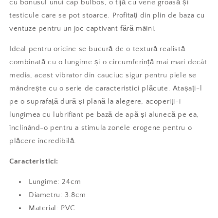
cu bonusul unui cap bulbos, o tijă cu vene groasă și
testicule care se pot stoarce. Profitați din plin de baza cu
ventuze pentru un joc captivant fără mâini.
Ideal pentru oricine se bucură de o textură realistă
combinată cu o lungime și o circumferință mai mari decât
media, acest vibrator din cauciuc sigur pentru piele se
mândrește cu o serie de caracteristici plăcute. Atașați-l
pe o suprafață dură și plană la alegere, acoperiți-i
lungimea cu lubrifiant pe bază de apă și alunecă pe ea,
înclinând-o pentru a stimula zonele erogene pentru o
plăcere incredibilă.
Caracteristici:
Lungime: 24cm
Diametru: 3.8cm
Material: PVC