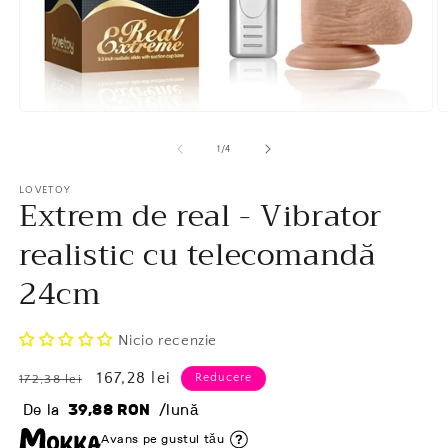
Deschide
D
în
în
vizualizarea
v
1
/
4
galerie
ga
conținutul
c
media
LOVETOY
m
Extrem de real - Vibrator
1
2
realistic cu telecomandă
24cm
Nicio recenzie
Preț
Preț
167,28 lei
Reducere
172,38 lei
obișnuit
redus
De la
39,88 RON
/lună
Avans pe gustul tău