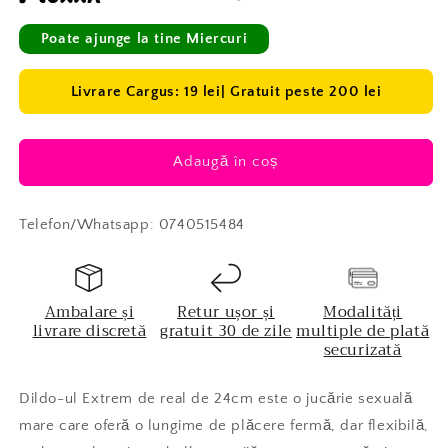
Poate ajunge la tine Miercuri
Livrare Cargus: 19 lei| Gratuit peste 200 lei
Adaugă în coș
Telefon/Whatsapp: 0740515484
Ambalare și
Retur ușor și
Modalități
livrare discretă
gratuit 30 de zile
multiple de plată
securizată
Dildo-ul Extrem de real de 24cm este o jucărie sexuală
mare care oferă o lungime de plăcere fermă, dar flexibilă,