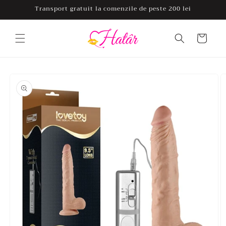
Salt la
Transport gratuit la comenzile de peste 200 lei
conținut
Coș
Salt la
informațiile
despre
produs