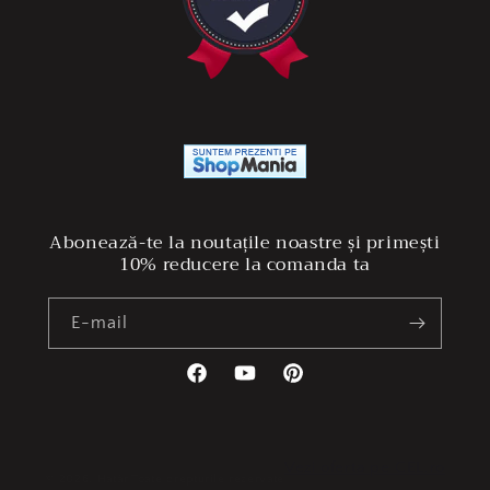
Abonează-te la noutațile noastre și primești
10% reducere la comanda ta
E-mail
Facebook
YouTube
Pinterest
Vezi oferta pe CEL.ro
© 2026,
Hatâr
Toate drepturile rezervate