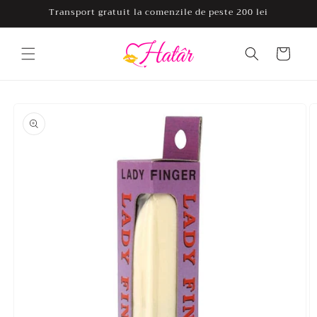
Salt la
Transport gratuit la comenzile de peste 200 lei
conținut
Coș
Salt la
informațiile
despre
produs