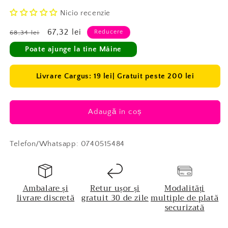
Nicio recenzie
Preț
Preț
67,32 lei
Reducere
68,34 lei
obișnuit
redus
Poate ajunge la tine Mâine
Livrare Cargus: 19 lei| Gratuit peste 200 lei
Adaugă în coș
Telefon/Whatsapp: 0740515484
Ambalare și
Retur ușor și
Modalități
livrare discretă
gratuit 30 de zile
multiple de plată
securizată