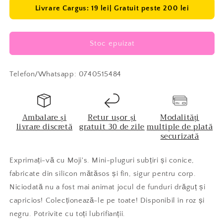
Livrare Cargus: 19 lei| Gratuit peste 200 lei
Stoc epuizat
Telefon/Whatsapp: 0740515484
Ambalare și
Retur ușor și
Modalități
livrare discretă
gratuit 30 de zile
multiple de plată
securizată
Exprimați-vă cu Moji's. Mini-pluguri subțiri și conice,
fabricate din silicon mătăsos și fin, sigur pentru corp.
Niciodată nu a fost mai animat jocul de funduri drăguț și
capricios! Colecționează-le pe toate! Disponibil în roz și
negru. Potrivite cu toți lubrifianții.