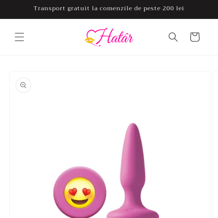
Salt la
Transport gratuit la comenzile de peste 200 lei
conținut
Coș
Salt la
informațiile
despre
produs