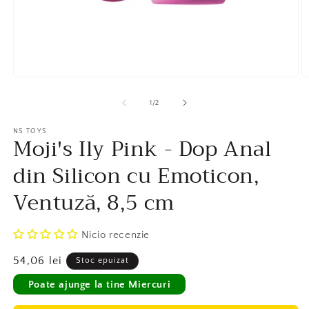
Deschide
D
în
în
vizualizarea
v
1
/
2
galerie
ga
conținutul
c
media
NS TOYS
m
Moji's Ily Pink - Dop Anal
1
2
din Silicon cu Emoticon,
Ventuză, 8,5 cm
Nicio recenzie
Preț
54,06 lei
Stoc epuizat
obișnuit
Poate ajunge la tine Miercuri