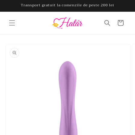
Salt la
Transport gratuit la comenzile de peste 200 lei
conținut
Coș
Salt la
informațiile
despre
produs