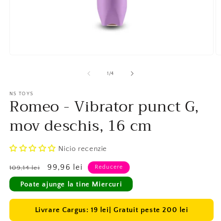
Deschide
D
în
în
vizualizarea
v
1
/
4
galerie
ga
conținutul
c
media
NS TOYS
m
Romeo - Vibrator punct G,
1
2
mov deschis, 16 cm
Nicio recenzie
Preț
Preț
99,96 lei
Reducere
109,14 lei
obișnuit
redus
Poate ajunge la tine Miercuri
Livrare Cargus: 19 lei| Gratuit peste 200 lei