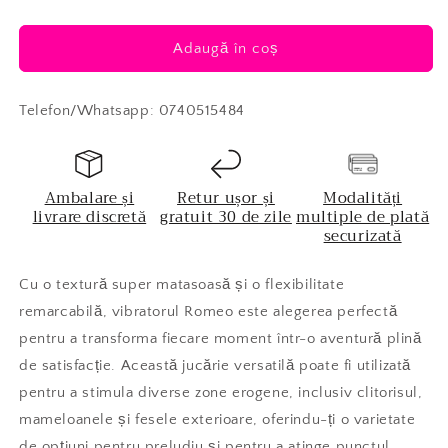
Adaugă în coș
Telefon/Whatsapp: 0740515484
Ambalare și
Retur ușor și
Modalități
livrare discretă
gratuit 30 de zile
multiple de plată
securizată
Cu o textură super matasoasă și o flexibilitate
remarcabilă, vibratorul Romeo este alegerea perfectă
pentru a transforma fiecare moment într-o aventură plină
de satisfacție. Această jucărie versatilă poate fi utilizată
pentru a stimula diverse zone erogene, inclusiv clitorisul,
mameloanele și fesele exterioare, oferindu-ți o varietate
de opțiuni pentru preludiu și pentru a atinge punctul