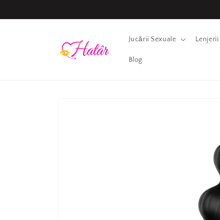
Salt la
conținut
Jucării Sexuale
Lenjeri
Blog
Salt la
informațiile
despre
produs