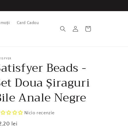
omoții
Card Cadou
Conectează-
Coș
te
TISFYER
atisfyer Beads -
Set Doua Șiraguri
Bile Anale Negre
Nicio recenzie
eț
2,20 lei