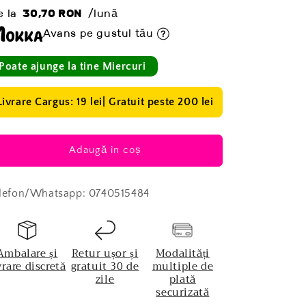
ișnuit
e la
30,70 RON
/lună
Avans pe gustul tău
Poate ajunge la tine Miercuri
Livrare Cargus: 19 lei| Gratuit peste 200 lei
Adaugă în coș
lefon/Whatsapp: 0740515484
Ambalare și
Retur ușor și
Modalități
vrare discretă
gratuit 30 de
multiple de
zile
plată
securizată