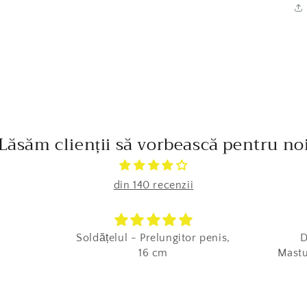
Lăsăm clienții să vorbească pentru no
din 140 recenzii
Soldățelul - Prelungitor penis,
D
16 cm
Mastu