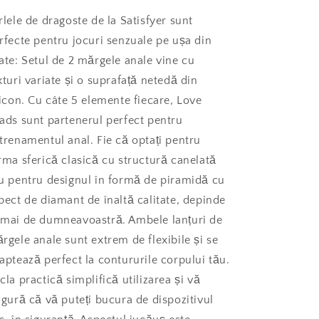
rlele de dragoste de la Satisfyer sunt
rfecte pentru jocuri senzuale pe ușa din
ate: Setul de 2 mărgele anale vine cu
xturi variate și o suprafață netedă din
licon. Cu câte 5 elemente fiecare, Love
ads sunt partenerul perfect pentru
trenamentul anal. Fie că optați pentru
rma sferică clasică cu structură canelată
u pentru designul în formă de piramidă cu
pect de diamant de înaltă calitate, depinde
mai de dumneavoastră. Ambele lanțuri de
rgele anale sunt extrem de flexibile și se
aptează perfect la contururile corpului tău.
cla practică simplifică utilizarea și vă
igură că vă puteți bucura de dispozitivul