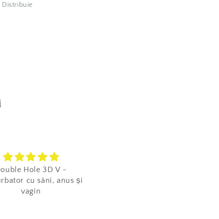
Distribuie
i
ouble Hole 3D V -
E cum trebuie!
rbator cu sâni, anus și
E perfect pentru exerciții.
vagin
Regulate. :))