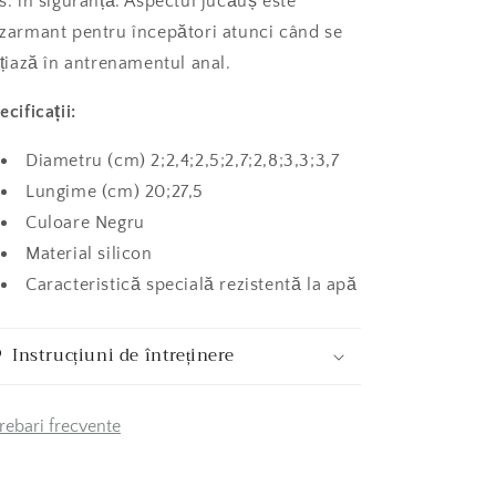
s. în siguranță. Aspectul jucăuș este
zarmant pentru începători atunci când se
ițiază în antrenamentul anal.
ecificații:
Diametru (cm) 2;2,4;2,5;2,7;2,8;3,3;3,7
Lungime (cm) 20;27,5
Culoare Negru
Material silicon
Caracteristică specială rezistentă la apă
Instrucțiuni de întreținere
trebari frecvente