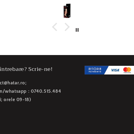
 întrebare? Scrie-ne!
ct@hatar.ro;
on/whatsapp : 0740.515.484
i; orele 09-18)