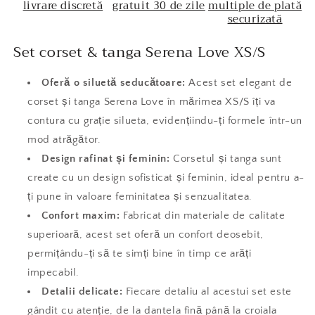
livrare discretă
gratuit 30 de zile
multiple de plată
securizată
Set corset & tanga Serena Love XS/S
Oferă o siluetă seducătoare:
Acest set elegant de
corset și tanga Serena Love în mărimea XS/S îți va
contura cu grație silueta, evidențiindu-ți formele într-un
mod atrăgător.
Design rafinat și feminin:
Corsetul și tanga sunt
create cu un design sofisticat și feminin, ideal pentru a-
ți pune în valoare feminitatea și senzualitatea.
Confort maxim:
Fabricat din materiale de calitate
superioară, acest set oferă un confort deosebit,
permițându-ți să te simți bine în timp ce arăți
impecabil.
Detalii delicate:
Fiecare detaliu al acestui set este
gândit cu atenție, de la dantela fină până la croiala