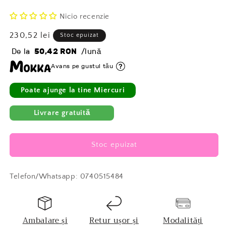
Nicio recenzie
Preț
230,52 lei
Stoc epuizat
obișnuit
De la
50,42 RON
/lună
Avans pe gustul tău
Poate ajunge la tine Miercuri
Livrare gratuită
Stoc epuizat
Telefon/Whatsapp: 0740515484
Ambalare și
Retur ușor și
Modalități