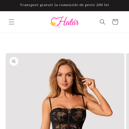
Salt la
Transport gratuit la comenzile de peste 200 lei
conținut
Coș
Salt la
informațiile
despre
produs