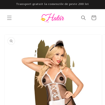
Salt la
Transport gratuit la comenzile de peste 200 lei
conținut
Coș
Salt la
informațiile
despre
produs