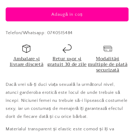
Adaugă în coș
Telefon/Whatsapp: 0740515484
Ambalare și
Retur ușor și
Modalități
livrare discretă
gratuit 30 de zile
multiple de plată
securizată
Dacă vrei să-ți duci viața sexuală la următorul nivel,
atunci garderoba erotică este locul de unde trebuie să
începi. Niciunei femei nu trebuie să-i lipsească costumele
sexy, iar un costumaș de menajeră îți garantează efectul
dorit de fiecare dată și cu orice bărbat.
Materialul transparent și elastic este comod și îți va