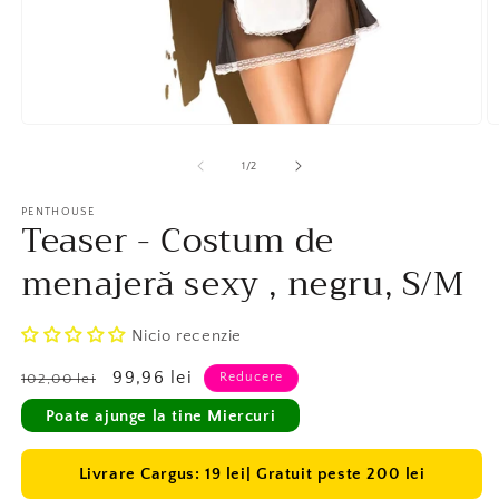
Deschide
D
în
în
vizualizarea
v
1
/
2
galerie
ga
conținutul
c
media
PENTHOUSE
m
Teaser - Costum de
1
2
menajeră sexy , negru, S/M
Nicio recenzie
Preț
Preț
99,96 lei
Reducere
102,00 lei
obișnuit
redus
Poate ajunge la tine Miercuri
Livrare Cargus: 19 lei| Gratuit peste 200 lei